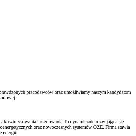
y u sprawdzonych pracodawców oraz umożliwiamy naszym kandydatom
wodowej.
ds. kosztorysowania i ofertowania To dynamicznie rozwijająca się
lektroenergetycznych oraz nowoczesnych systemów OZE. Firma stawia
 energii.