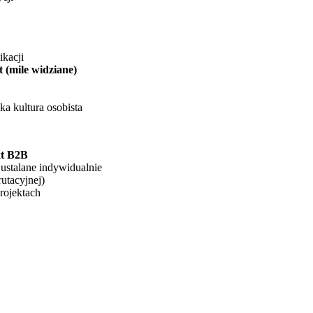
kacji
(mile widziane)
 kultura osobista
kt B2B
ustalane indywidualnie
utacyjnej)
rojektach