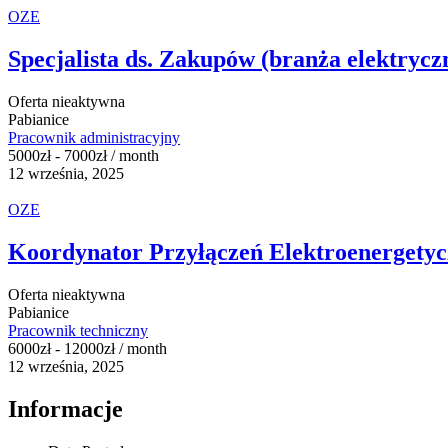
OZE
Specjalista ds. Zakupów (branża elektryc
Oferta nieaktywna
Pabianice
Pracownik administracyjny
5000
zł
-
7000
zł
/ month
12 września, 2025
OZE
Koordynator Przyłączeń Elektroenergetyc
Oferta nieaktywna
Pabianice
Pracownik techniczny
6000
zł
-
12000
zł
/ month
12 września, 2025
Informacje