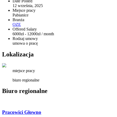
Date Posted
12 września, 2025
Miejsce pracy
Pabianice
Branża
OZE
Offered Salary
6000
zł
-
12000
zł
/ month
Rodzaj umowy
umowa o pracę
Lokalizacja
miejsce pracy
biuro regionalne
Biuro regionalne
Pracowici Głowno