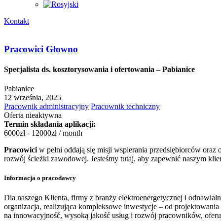
Kontakt
Pracowici Głowno
Specjalista ds. kosztorysowania i ofertowania – Pabianice
Pabianice
12 września, 2025
Pracownik administracyjny
Pracownik techniczny
Oferta nieaktywna
Termin składania aplikacji:
6000
zł
-
12000
zł
/ month
Pracowici
w pełni oddają się misji wspierania przedsiębiorców or
rozwój ścieżki zawodowej. Jesteśmy tutaj, aby zapewnić naszym klie
Informacja o pracodawcy
Dla naszego Klienta, firmy z branży elektroenergetycznej i odnawialn
organizacja, realizująca kompleksowe inwestycje – od projektowani
na innowacyjność, wysoką jakość usług i rozwój pracowników, oferuj