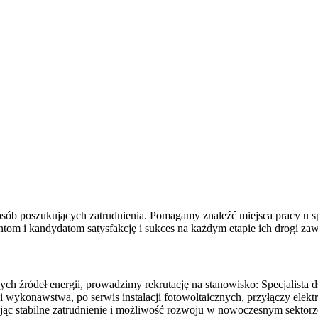
az osób poszukujących zatrudnienia. Pomagamy znaleźć miejsca prac
ntom i kandydatom satysfakcję i sukces na każdym etapie ich drogi za
ych źródeł energii, prowadzimy rekrutację na stanowisko: Specjalista 
a i wykonawstwa, po serwis instalacji fotowoltaicznych, przyłączy e
ąc stabilne zatrudnienie i możliwość rozwoju w nowoczesnym sektorze