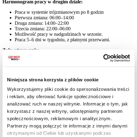
Harmonogram pracy w drugim dziale:
Praca w systemie trójzmianowym po 8 godzin
Pierwsza zmiana: 06:00–14:00
Druga zmiana: 14:00–22:00
Trzecia zmiana: 22:00–06:00
Możliwość pracy w nadgodzinach w sezonie.
Praca 5–6 dni w tygodniu, z płatnymi przerwami.
Zakwaterowanie:
Bezpłatne, w miejscowościach Konin Żagański i Żary
Transport:
Niniejsza strona korzysta z plików cookie
Bezpłatny autobus firmowy
Wykorzystujemy pliki cookie do spersonalizowania treści
Dodatkowe informacje:
i reklam, aby oferować funkcje społecznościowe i
Wymagana własna odzież robocza
analizować ruch w naszej witrynie. Informacje o tym, jak
Temperatura w obiekcie: +20°C do +22°C
korzystasz z naszej witryny, udostępniamy partnerom
Obiady dostępne w cenie 1,60 zł
społecznościowym, reklamowym i analitycznym.
Na terenie zakładu dostępna jest stołówka oraz automaty z
darmowymi napojami
Partnerzy mogą połączyć te informacje z innymi danymi
otrzymanymi od Ciebie lub uzyskanymi podczas
Rozpoczęcie pracy: