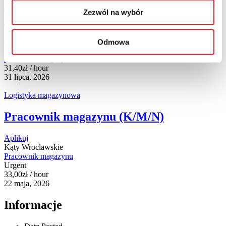
Pracownik magazynowy (K/M/N) –
Zezwól na wybór
Brześć Kujawski (k. Włocławka)
Aplikuj
Odmowa
Brześć Kujawski
Pracownik magazynu
31,40
zł
/ hour
31 lipca, 2026
Logistyka magazynowa
Pracownik magazynu (K/M/N)
Aplikuj
Kąty Wrocławskie
Pracownik magazynu
Urgent
33,00
zł
/ hour
22 maja, 2026
Informacje