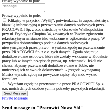
Proszę wypełnić to pole.
Proszę wypełnić to pole.
Klikając w przycisk „Wyślij", potwierdzasz, że zapoznałeś się z
klauzulą informacyjną o przetwarzaniu danych osobowych przez
PRACOWICI Sp. z o.o. z siedzibą w Gorzowie Wielkopolskim
przy ul. Fryderyka Chopina 34, zawartych w Twoim zgłoszeniu
rekrutacyjnym na stanowisko wskazane w ogłoszeniu o pracę. W
przypadku dobrowolnego podania danych osobowych
niewymaganych przez prawo - wyrażasz zgodę na przetwarzanie
przez PRACOWICI Sp. z o.o. tych danych. Zgoda obejmuje
dodatkowe dane osobowe, które nie zostały wskazane w Kodeksie
pracy lub w innych przepisach prawa, np. wizerunek. Jeżeli nie
chcesz, abyśmy przetwarzali dodatkowe dane o Tobie, nie
umieszczaj ich w swoich dokumentach. - (*zgoda wymagana)
Musisz wyrazić zgodę na powyższe zapisy, aby móc wysłać
formularz.
Wyrażam zgodę na przetwarzanie przez PRACOWICI Sp. z
o.o. moich danych osobowych na potrzeby przyszłych rekrutacji.
Send Message
Private Message
Send message to "Pracowici Nowa Sól"