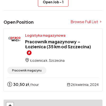
Open Job
-
1
Open Position
Browse Full List
Logistyka magazynowa
Pracownik magazynowy –
Łozienica (35 km od Szczecina)
Łozienica k. Szczecina
Pracownik magazynu
30,50
zł
26 kwietnia, 2024
/ hour
+