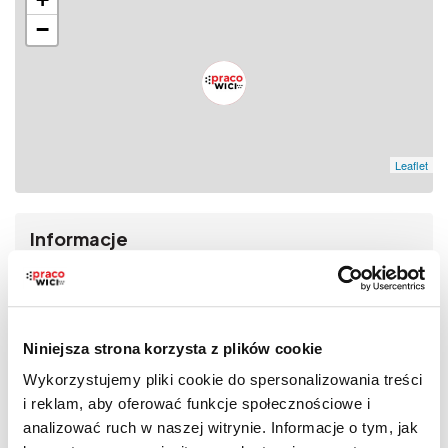
−
Leaflet
Informacje
Gryfino,
Lokalizacja
ul. Łużycka 87
Niniejsza strona korzysta z plików cookie
+48 58 350 2***
Numer telefonu:
Show
Wykorzystujemy pliki cookie do spersonalizowania treści
i reklam, aby oferować funkcje społecznościowe i
praca@pracowici.pl
Adres e-mail:
analizować ruch w naszej witrynie. Informacje o tym, jak